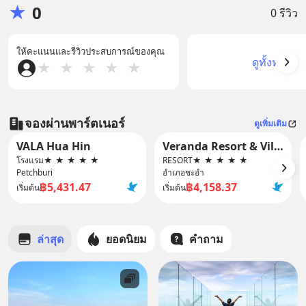
★
0
0 รีวิว
ให้คะแนนและรีวิวประสบการณ์ของคุณ
ดูทั้งหมด
★
★
★
★
★
จองผ่านพาร์ตเนอร์
ดูเพิ่มเติม
VALA Hua Hin
Veranda Resort & Villas Hua Hin Cha Am
โรงแรม
★
★
★
★
★
RESORT
★
★
★
★
★
Petchburi
อำเภอชะอำ
฿5,431.47
฿4,158.37
เริ่มต้น
เริ่มต้น
ล่าสุด
ยอดนิยม
คำถาม