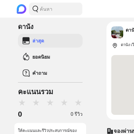
ดานัง
ดาน
ล่าสุด
ดานัง เ
ยอดนิยม
คำถาม
คะแนนรวม
★
★
★
★
★
0
0 รีวิว
จองผ่าน
ให้คะแนนและรีวิวประสบการณ์ของ