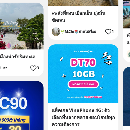
♠️พลังที่สงบ เยือกเย็น มุ่งมั่น
ชัดเจน
1
🌱M.Chi📚อ่านไปเรื่อย
ท
แ
 เมืองน่ารักริมทะเล
3
lust
แพ็คเกจ VinaPhone 4G: ตัว
เลือกที่หลากหลาย ตอบโจทย์ทุก
ความต้องการ