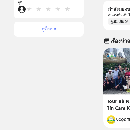
คุณ
★
★
★
★
★
กำลังมองหา
ค้นหาเพิ่มเติ
ดูเพิ่มเติม
ดูทั้งหมด
เรื่องน่าส
Tour Bà N
Tín Cam K
NGỌC T