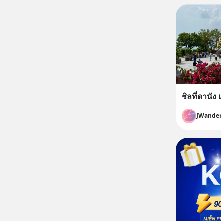
ชิลที่ดานัง
JWander