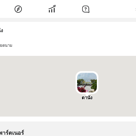
ัง
วียดนาม
ดานัง
พาร์ตเนอร์