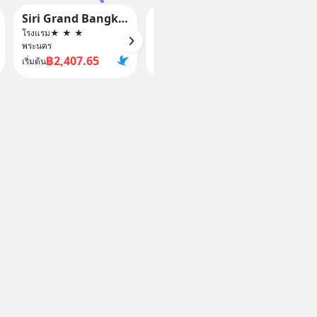
Siri Grand Bangkok Hotel
Siam Champs Elyseesi Unique Hotel Bangkok
Ti th
โรงแรม
★
★
★
โรงแรม
★
★
★
โฮสเทล
พระนคร
พระนคร
พระนคร
฿2,407.65
฿1,080.2
฿
เริ่มต้น
เริ่มต้น
เริ่มต้น