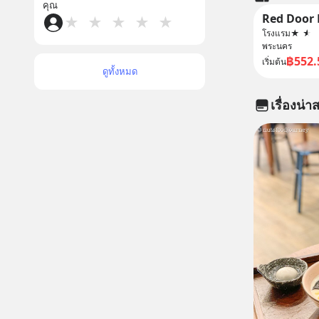
คุณ
★
★
★
★
★
โรงแรม
★
★
พระนคร
฿552.
เริ่มต้น
ดูทั้งหมด
เรื่องน่าส