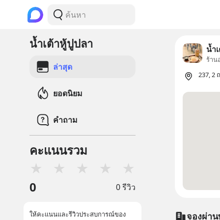
น้ำเต้าหู้ปูปลา
น้ำเ
ร้าน
ล่าสุด
237, 2
ยอดนิยม
คำถาม
คะแนนรวม
★
★
★
★
★
0
0 รีวิว
ให้คะแนนและรีวิวประสบการณ์ของ
จองผ่าน