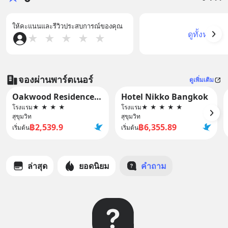
ให้คะแนนและรีวิวประสบการณ์ของคุณ
ดูทั้งหมด
★
★
★
★
★
จองผ่านพาร์ตเนอร์
ดูเพิ่มเติม
Oakwood Residence Sukhumvit Thonglor Bangkok
Hotel Nikko Bangkok
โรงแรม
★
★
★
★
โรงแรม
★
★
★
★
★
สุขุมวิท
สุขุมวิท
฿2,539.9
฿6,355.89
เริ่มต้น
เริ่มต้น
ล่าสุด
ยอดนิยม
คำถาม