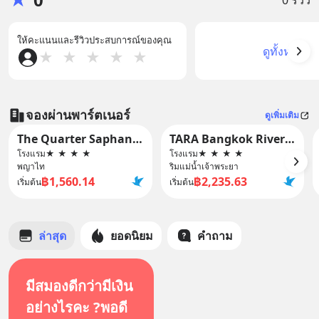
ให้คะแนนและรีวิวประสบการณ์ของคุณ
ดูทั้งหมด
★
★
★
★
★
จองผ่านพาร์ตเนอร์
ดูเพิ่มเติม
The Quarter Saphankhwai By UHG
TARA Bangkok Riverside (formerly GLOW Bangkok Riverside)
โรงแรม
★
★
★
★
โรงแรม
★
★
★
★
พญาไท
ริมแม่น้ำเจ้าพระยา
฿1,560.14
฿2,235.63
เริ่มต้น
เริ่มต้น
ล่าสุด
ยอดนิยม
คำถาม
มีสมองดีกว่ามีเงิน
อย่างไรคะ ?พอดี