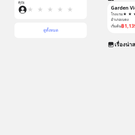
คุณ
★
★
★
★
★
โรงแรม
★
★
อำเภอเบตง
฿1,13
เริ่มต้น
ดูทั้งหมด
เรื่องน่าส