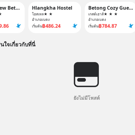
Garden View Betong Hotel
Hlangkha Hostel
Betong Cozy Guest House
★
โฮสเทล
★
★
เกสต์เฮาส์
★
★
★
อำเภอเบตง
อำเภอเบตง
9.86
฿486.24
฿784.87
เริ่มต้น
เริ่มต้น
นใจเกี่ยวกับที่นี่
ยังไม่มีโพสต์