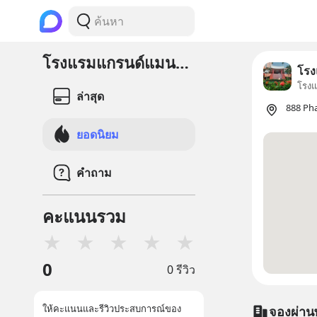
โรงแรมแกรนด์แมนดารินเบตง
โรง
โรง
ล่าสุด
888 Ph
ยอดนิยม
คำถาม
คะแนนรวม
★
★
★
★
★
0
0 รีวิว
ให้คะแนนและรีวิวประสบการณ์ของ
จองผ่าน