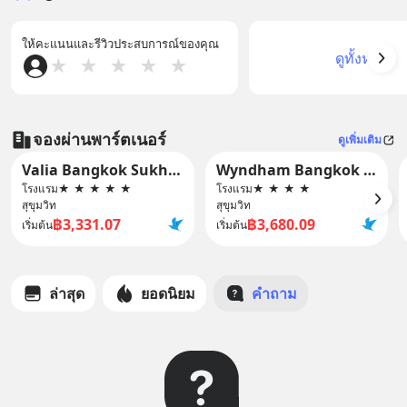
ให้คะแนนและรีวิวประสบการณ์ของคุณ
ดูทั้งหมด
★
★
★
★
★
จองผ่านพาร์ตเนอร์
ดูเพิ่มเติม
Valia Bangkok Sukhumvit 24 by Kingston Hotels
Wyndham Bangkok Queen Convention Centre
โรงแรม
★
★
★
★
★
โรงแรม
★
★
★
★
สุขุมวิท
สุขุมวิท
฿3,331.07
฿3,680.09
เริ่มต้น
เริ่มต้น
ล่าสุด
ยอดนิยม
คำถาม