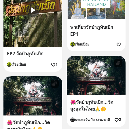
พาเที่ยววัดป่าภูทับเบิก
EP1
เรื่อยเปื่อย
EP2 วัดป่าภูทับเบิก
1
เรื่อยเปื่อย
🌺วัดป่าภูทับเบิก...วัด
สูงสุดในไทย🙏🌼
2
นายตะวัน กับ ธรรมชาติ
🌺วัดป่าภูทับเบิก...วัด