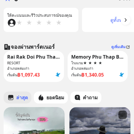
ให้คะแนนและรีวิวประสบการณ์ของคุณ
ดูทั้งหมด
★
★
★
★
★
จองผ่านพาร์ตเนอร์
ดูเพิ่มเติม
Rai Rak Doi Phu Thap Buek
Memory Phu Thap Boek
RESORT
โรงแรม
★
★
★
★
อำเภอหล่มเก่า
อำเภอหล่มเก่า
฿1,097.43
฿1,340.05
เริ่มต้น
เริ่มต้น
ล่าสุด
ยอดนิยม
คำถาม