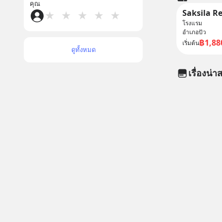
คุณ
Saksila R
★
★
★
★
★
โรงแรม
อำเภอปัว
฿1,88
เริ่มต้น
ดูทั้งหมด
เรื่องน่าส