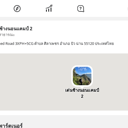
​ช้าง​นอน​แคมป์​ 2
สาธารณะ
d Road 3XPH+5CG ตำบล ศิลาเพชร อำเภอ ปัว น่าน 55120 ประเทศไทย
เด่น​ช้าง​นอน​แคมป์​
2
พาร์ตเนอร์