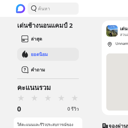
เด่น​ช้าง​นอน​แคมป์​ 2
เด่น
สวน
ล่าสุด
Unname
ยอดนิยม
คำถาม
คะแนนรวม
★
★
★
★
★
0
0 รีวิว
ให้คะแนนและรีวิวประสบการณ์ของ
จองผ่าน