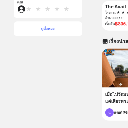
คุณ
The Avail
★
★
★
★
★
โรงแรม
★
★
อำเภออยุธยา
฿806.
เริ่มต้น
ดูทั้งหมด
เรื่องน่าส
เมื่อไปวัด
แค่เศียรพระ
น
นรบดี ลิข