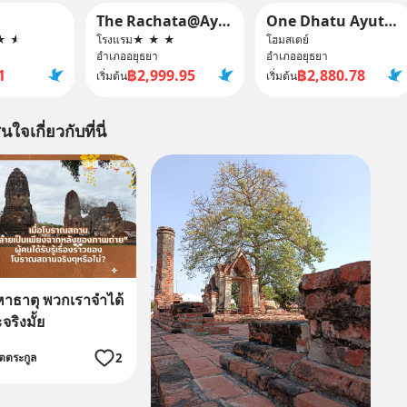
The Rachata@Ayothaya
One Dhatu Ayutthaya Premium Homestay
★
★
โรงแรม
★
★
★
โฮมสเตย์
อำเภออยุธยา
อำเภออยุธยา
1
฿2,999.95
฿2,880.78
เริ่มต้น
เริ่มต้น
นใจเกี่ยวกับที่นี่
มหาธาตุ พวกเราจำได้
จริงมั้ย
2
ิตตระกูล