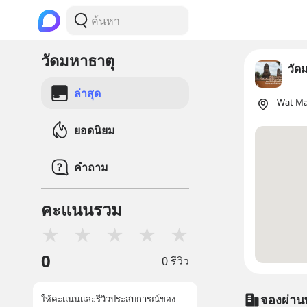
วัดมหาธาตุ
วัด
ล่าสุด
Wat Ma
ยอดนิยม
คำถาม
คะแนนรวม
★
★
★
★
★
0
0 รีวิว
จองผ่าน
ให้คะแนนและรีวิวประสบการณ์ของ