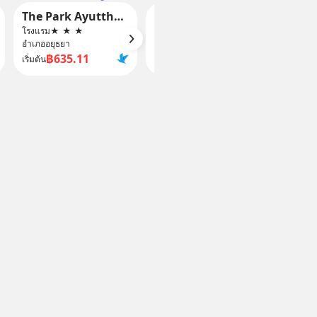
The Park Ayutthaya Resort And Spa
Phuttal Residence
Ayutt
โรงแรม
★
★
★
VILLA
★
★
★
RESOR
อำเภออยุธยา
อำเภออยุธยา
อำเภออย
฿635.11
฿2,969.91
฿
เริ่มต้น
เริ่มต้น
เริ่มต้น