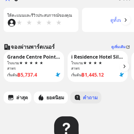
ให้คะแนนและรีวิวประสบการณ์ของคุณ
ดูทั้งหมด
★
★
★
★
★
จองผ่านพาร์ตเนอร์
ดูเพิ่มเติม
Grande Centre Point Lumphini Bangkok
i Residence Hotel Silom
โรงแรม
★
★
★
★
★
โรงแรม
★
★
★
★
สาทร
สาทร
฿5,737.4
฿1,445.12
เริ่มต้น
เริ่มต้น
ล่าสุด
ยอดนิยม
คำถาม