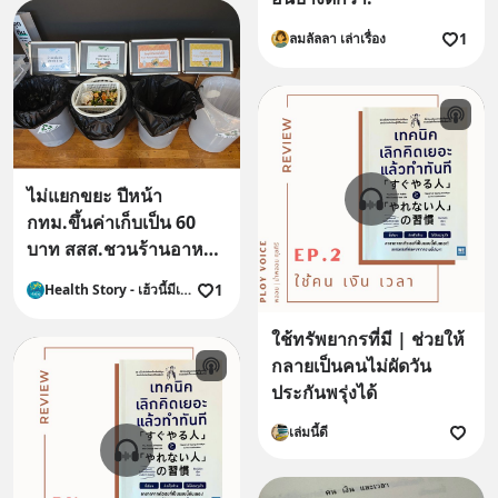
1
ลมลัลลา เล่าเรื่อง
ไม่แยกขยะ ปีหน้า
กทม.ขึ้นค่าเก็บเป็น 60
บาท สสส.ชวนร้านอาหาร
ลด Food Waste ทำชา
1
Health Story - เฮ้วนี้มีเรื่อง
เลนจ์กินหมดจาน
ใช้ทรัพยากรที่มี | ช่วยให้
กลายเป็นคนไม่ผัดวัน
ประกันพรุ่งได้
เล่มนี้ดี