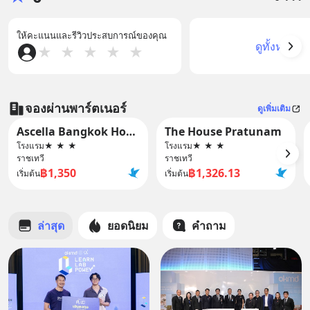
ให้คะแนนและรีวิวประสบการณ์ของคุณ
ดูทั้งหมด
★
★
★
★
★
จองผ่านพาร์ตเนอร์
ดูเพิ่มเติม
Ascella Bangkok Hotel
The House Pratunam
โรงแรม
★
★
★
โรงแรม
★
★
★
ราชเทวี
ราชเทวี
฿1,350
฿1,326.13
เริ่มต้น
เริ่มต้น
ล่าสุด
ยอดนิยม
คำถาม