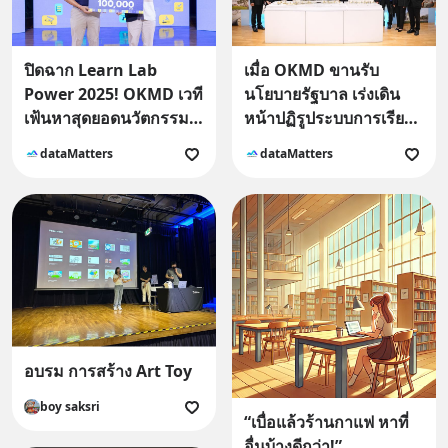
ปิดฉาก Learn Lab
เมื่อ OKMD ขานรับ
Power 2025! OKMD เวที
นโยบายรัฐบาล เร่งเดิน
เฟ้นหาสุดยอดนวัตกรรม
หน้าปฏิรูประบบการเรียนรู้
AI ยกระดับเศรษฐกิจไทย
ของประเทศ
dataMatters
dataMatters
อบรม การสร้าง Art Toy
boy saksri
“เบื่อแล้วร้านกาแฟ หาที่
อื่นบ้างดีกว่า!”