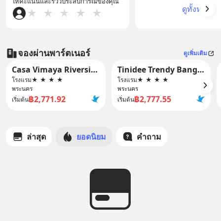
ให้คะแนนและรีวิวประสบการณ์ของคุณ
ดูทั้งหมด
★
★
★
★
★
จองผ่านพาร์ตเนอร์
ดูเพิ่มเติม
Casa Vimaya Riverside
Tinidee Trendy Bangkok Khaosan
โรงแรม
★
★
★
★
โรงแรม
★
★
★
★
พระนคร
พระนคร
฿2,771.92
฿2,777.55
เริ่มต้น
เริ่มต้น
ล่าสุด
ยอดนิยม
คำถาม