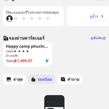
ให้คะแนนและรีวิวประสบการณ์ของคุณ
ดูทั้งหมด
★
★
★
★
★
จองผ่านพาร์ตเนอร์
ดูเพิ่มเติม
Happy camp phuchifa แฮปปี้แคมป์ ภูชี้ฟ้า
แคมป์
★
★
★
★
อำเภอเทิง
฿1,499.97
เริ่มต้น
ล่าสุด
ยอดนิยม
คำถาม