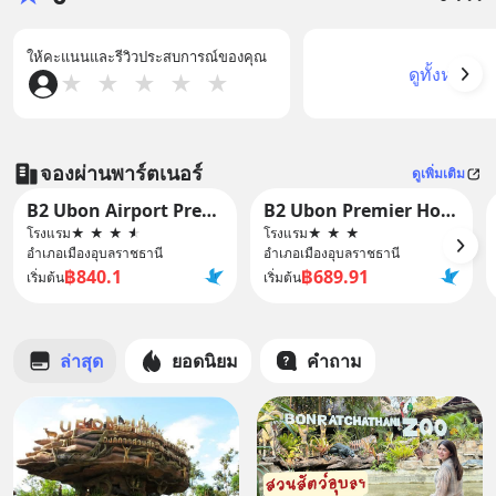
ให้คะแนนและรีวิวประสบการณ์ของคุณ
ดูทั้งหมด
★
★
★
★
★
จองผ่านพาร์ตเนอร์
ดูเพิ่มเติม
B2 Ubon Airport Premier Hotel
B2 Ubon Premier Hotel
โรงแรม
★
★
★
★
โรงแรม
★
★
★
อำเภอเมืองอุบลราชธานี
อำเภอเมืองอุบลราชธานี
฿840.1
฿689.91
เริ่มต้น
เริ่มต้น
ล่าสุด
ยอดนิยม
คำถาม