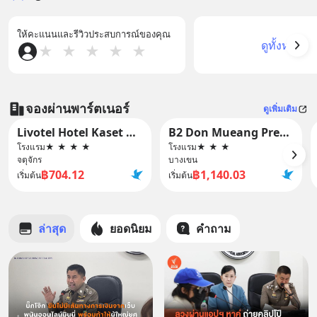
ให้คะแนนและรีวิวประสบการณ์ของคุณ
ดูทั้งหมด
★
★
★
★
★
จองผ่านพาร์ตเนอร์
ดูเพิ่มเติม
Livotel Hotel Kaset Nawamin Bangkok
B2 Don Mueang Premier Hotel
โรงแรม
★
★
★
★
โรงแรม
★
★
★
จตุจักร
บางเขน
฿704.12
฿1,140.03
เริ่มต้น
เริ่มต้น
ล่าสุด
ยอดนิยม
คำถาม