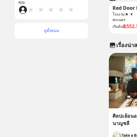
คุณ
★
★
★
★
★
โรงแรม
★
★
พระนคร
฿552.
เริ่มต้น
ดูทั้งหมด
เรื่องน่าส
ศิลปะย้อนอด
นาญชลี
Take a B