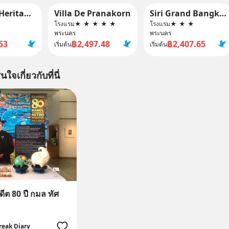
Red Door Heritage Hotel
Villa De Pranakorn
Siri Grand Bangkok Hotel
โรงแรม
★
★
★
★
★
โรงแรม
★
★
★
พระนคร
พระนคร
53
฿2,497.48
฿2,407.65
เริ่มต้น
เริ่มต้น
นใจเกี่ยวกับที่นี่
ีต 80 ปี กมล ทัศ
reak Diary