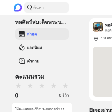
หอศิลป์สมเด็จพระนางเจ้าสิริกิติ์ พระบรมราชินีนาถ
หอศ
หอศิล
ล่าสุด
101 ถน
ยอดนิยม
คำถาม
คะแนนรวม
★
★
★
★
★
0
0 รีวิว
ให้คะแนนและรีวิวประสบการณ์ของ
จองผ่าน