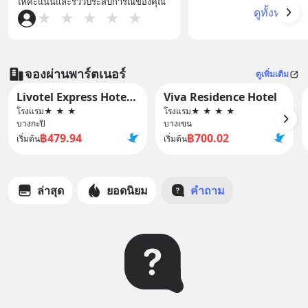
ให้คะแนนและรีวิวประสบการณ์ของคุณ
ดูทั้งหมด
★
★
★
★
★
จองผ่านพาร์ตเนอร์
ดูเพิ่มเติม
Livotel Express Hotel Ramkhamhaeng 50 Bangkok - No Parking
Viva Residence Hotel
โรงแรม
★
★
★
โรงแรม
★
★
★
★
บางกะปิ
บางเขน
฿479.94
฿700.02
เริ่มต้น
เริ่มต้น
ล่าสุด
ยอดนิยม
คำถาม