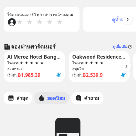
ให้คะแนนและรีวิวประสบการณ์ของคุณ
ดูทั้งหมด
★
★
★
★
★
จองผ่านพาร์ตเนอร์
ดูเพิ่มเติม
Al Meroz Hotel Bangkok- The Leading Halal Hotel Bangkok
Oakwood Residence Sukhumvit Thonglor Bangkok
โรงแรม
★
★
★
★
★
โรงแรม
★
★
★
★
สวนหลวง
สุขุมวิท
฿1,985.39
฿2,539.9
เริ่มต้น
เริ่มต้น
ล่าสุด
ยอดนิยม
คำถาม