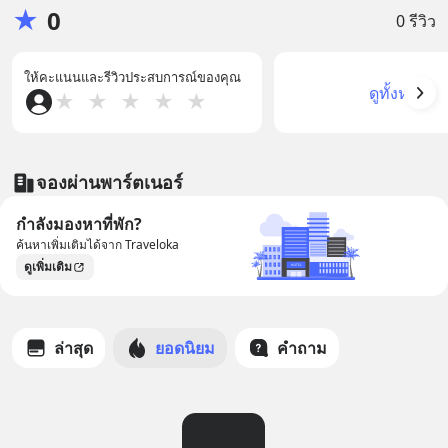
★
0
0 รีวิว
ให้คะแนนและรีวิวประสบการณ์ของคุณ
ดูทั้งหมด
★
★
★
★
★
จองผ่านพาร์ตเนอร์
กำลังมองหาที่พัก?
ค้นหาเพิ่มเติมได้จาก Traveloka
ดูเพิ่มเติม
ล่าสุด
ยอดนิยม
คำถาม