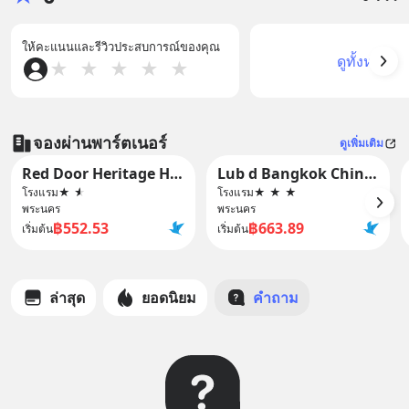
ให้คะแนนและรีวิวประสบการณ์ของคุณ
ดูทั้งหมด
★
★
★
★
★
จองผ่านพาร์ตเนอร์
ดูเพิ่มเติม
Red Door Heritage Hotel
Lub d Bangkok Chinatown
โรงแรม
★
★
โรงแรม
★
★
★
พระนคร
พระนคร
฿552.53
฿663.89
เริ่มต้น
เริ่มต้น
ล่าสุด
ยอดนิยม
คำถาม