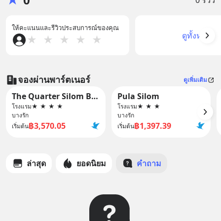
ให้คะแนนและรีวิวประสบการณ์ของคุณ
ดูทั้งหมด
★
★
★
★
★
จองผ่านพาร์ตเนอร์
ดูเพิ่มเติม
The Quarter Silom By UHG
Pula Silom
โรงแรม
★
★
★
★
โรงแรม
★
★
★
บางรัก
บางรัก
฿3,570.05
฿1,397.39
เริ่มต้น
เริ่มต้น
ล่าสุด
ยอดนิยม
คำถาม