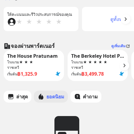
ให้คะแนนและรีวิวประสบการณ์ของคุณ
ดูทั้งหมด
★
★
★
★
★
จองผ่านพาร์ตเนอร์
ดูเพิ่มเติม
The House Pratunam
The Berkeley Hotel Pratunam
โรงแรม
★
★
★
โรงแรม
★
★
★
★
★
ราชเทวี
ราชเทวี
฿1,325.9
฿3,499.78
เริ่มต้น
เริ่มต้น
ล่าสุด
ยอดนิยม
คำถาม