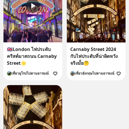
🇬🇧London ไฟประดับ
Carnaby Street 2024
คริสต์มาสถนน Carnaby
กับไฟประดับที่น่าผิดหวัง
Street🌟
จริงมั้ย🤔
เที่ยวยุโรปไปตามอารมณ์
เที่ยวอังกฤษไปตามอารมณ์