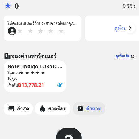
★
0
0 รีวิว
ให้คะแนนและรีวิวประสบการณ์ของคุณ
ดูทั้งหมด
★
★
★
★
★
จองผ่านพาร์ตเนอร์
ดูเพิ่มเติม
Hotel Indigo TOKYO SHIBUYA by IHG
โรงแรม
★
★
★
★
★
Tokyo
฿13,778.21
เริ่มต้น
ล่าสุด
ยอดนิยม
คำถาม