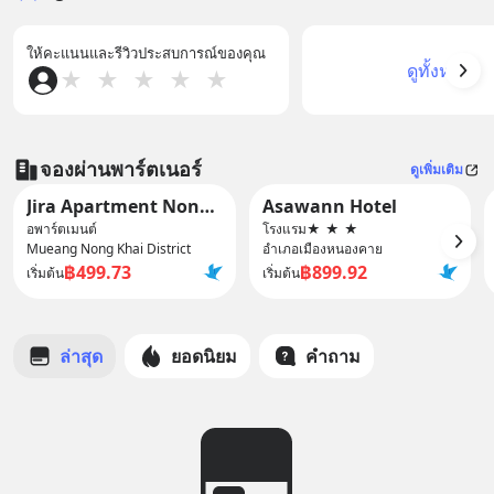
ให้คะแนนและรีวิวประสบการณ์ของคุณ
ดูทั้งหมด
★
★
★
★
★
จองผ่านพาร์ตเนอร์
ดูเพิ่มเติม
Jira Apartment Nongkhai
Asawann Hotel
อพาร์ตเมนต์
โรงแรม
★
★
★
Mueang Nong Khai District
อำเภอเมืองหนองคาย
฿499.73
฿899.92
เริ่มต้น
เริ่มต้น
ล่าสุด
ยอดนิยม
คำถาม