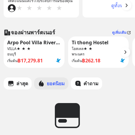
ให้คะแนนและรีวิวประสบการณ์ของคุณ
ดูทั้งหมด
★
★
★
★
★
จองผ่านพาร์ตเนอร์
ดูเพิ่มเติม
Arpo Pool Villa Riverside Bangkok
Ti thong Hostel
VILLA
★
★
★
โฮสเทล
★
★
ธนบุรี
พระนคร
฿17,279.81
฿262.18
เริ่มต้น
เริ่มต้น
ล่าสุด
ยอดนิยม
คำถาม