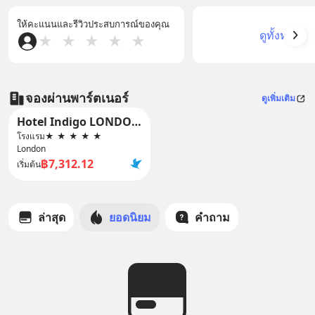
ให้คะแนนและรีวิวประสบการณ์ของคุณ
ดูทั้งหมด
★
★
★
★
★
จองผ่านพาร์ตเนอร์
ดูเพิ่มเติม
Hotel Indigo LONDON - 1 LEICESTER SQUARE by IHG
โรงแรม
★
★
★
★
★
London
฿7,312.12
เริ่มต้น
ล่าสุด
ยอดนิยม
คำถาม