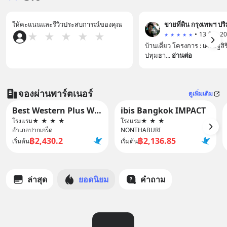
ให้คะแนนและรีวิวประสบการณ์ของคุณ
ขายที่ดิน กรุงเทพฯ ป
•
★
★
★
★
★
★
★
★
★
★
บ้านเดี่ยว โครงการ : เศรษฐสิร
ปทุมธา...
อ่านต่อ
จองผ่านพาร์ตเนอร์
ดูเพิ่มเติม
Best Western Plus Wanda Grand Hotel
ibis Bangkok IMPACT
โรงแรม
★
★
★
★
โรงแรม
★
★
★
อำเภอปากเกร็ด
NONTHABURI
฿2,430.2
฿2,136.85
เริ่มต้น
เริ่มต้น
ล่าสุด
ยอดนิยม
คำถาม