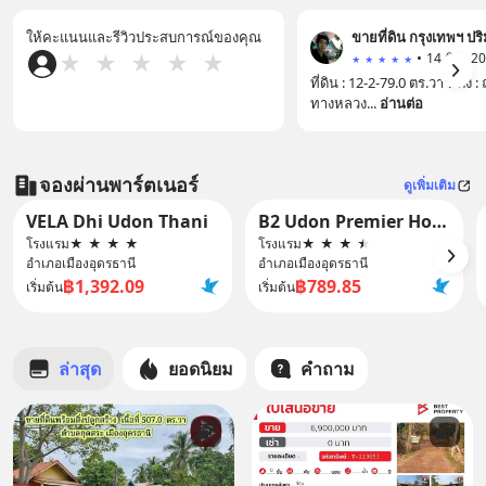
ให้คะแนนและรีวิวประสบการณ์ของคุณ
ขายที่ดิน กรุงเทพฯ ป
•
★
★
★
★
★
★
★
★
★
★
ที่ดิน : 12-2-79.0 ตร.วา ที่ตั้ง 
ทางหลวง...
อ่านต่อ
จองผ่านพาร์ตเนอร์
ดูเพิ่มเติม
VELA Dhi Udon Thani
B2 Udon Premier Hotel
โรงแรม
★
★
★
★
โรงแรม
★
★
★
★
อำเภอเมืองอุดรธานี
อำเภอเมืองอุดรธานี
฿1,392.09
฿789.85
เริ่มต้น
เริ่มต้น
ล่าสุด
ยอดนิยม
คำถาม