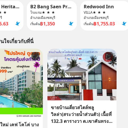
Bangsaen Heritage Hotel
B2 Bang Saen Premier Hotel
Redwood Inn
★
★
โรงแรม
★
★
★
VILLA
★
★
★
รี
อำเภอเมืองชลบุรี
อำเภอเมืองชลบุรี
5.63
฿1,350
฿1,755.03
เริ่มต้น
เริ่มต้น
นใจเกี่ยวกับที่นี่
ขายบ้านเดี่ยวสไตล์พลู
วิลล่า(สระว่ายน้ำส่วนตัว) เนื้อที่
132.3 ตารางวา ต.เขาคันทรง
หม่ เคฟ โคโค่ บาง
อ.ศรีราชา CHONBURI