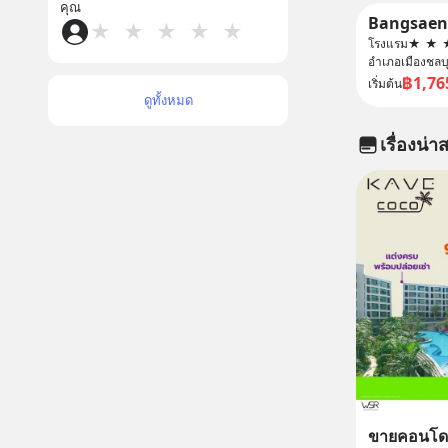
คุณ
★
★
★
★
★
โรงแรม
★
★
อำเภอเมืองชลบุ
฿1,76
เริ่มต้น
ดูทั้งหมด
เรื่องน่าส
ขายคอนโดใ