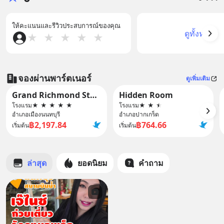
ให้คะแนนและรีวิวประสบการณ์ของคุณ
ดูทั้งหมด
★
★
★
★
★
จองผ่านพาร์ตเนอร์
ดูเพิ่มเติม
Grand Richmond Stylish Convention Hotel
Hidden Room
โรงแรม
★
★
★
★
★
โรงแรม
★
★
★
อำเภอเมืองนนทบุรี
อำเภอปากเกร็ด
฿2,197.84
฿764.66
เริ่มต้น
เริ่มต้น
ล่าสุด
ยอดนิยม
คำถาม