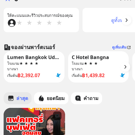
ให้คะแนนและรีวิวประสบการณ์ของคุณ
ดูทั้งหมด
★
★
★
★
★
จองผ่านพาร์ตเนอร์
ดูเพิ่มเติม
Lumen Bangkok Udomsuk Station
C Hotel Bangna
โรงแรม
★
★
★
★
โรงแรม
★
★
★
บางนา
บางนา
฿2,392.07
฿1,439.82
เริ่มต้น
เริ่มต้น
ล่าสุด
ยอดนิยม
คำถาม