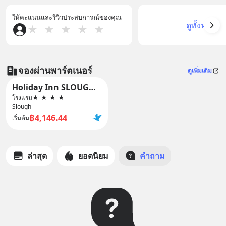
ให้คะแนนและรีวิวประสบการณ์ของคุณ
ดูทั้งหมด
★
★
★
★
★
จองผ่านพาร์ตเนอร์
ดูเพิ่มเติม
Holiday Inn SLOUGH - WINDSOR by IHG
โรงแรม
★
★
★
★
Slough
฿4,146.44
เริ่มต้น
ล่าสุด
ยอดนิยม
คำถาม