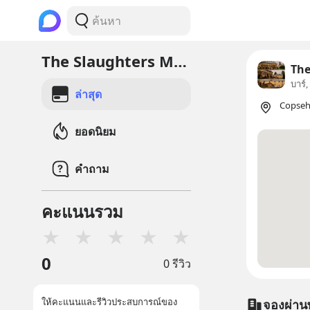
The Slaughters Manor House
The
บาร์
ล่าสุด
Copseh
ยอดนิยม
คำถาม
คะแนนรวม
★
★
★
★
★
0
0 รีวิว
ให้คะแนนและรีวิวประสบการณ์ของ
จองผ่าน