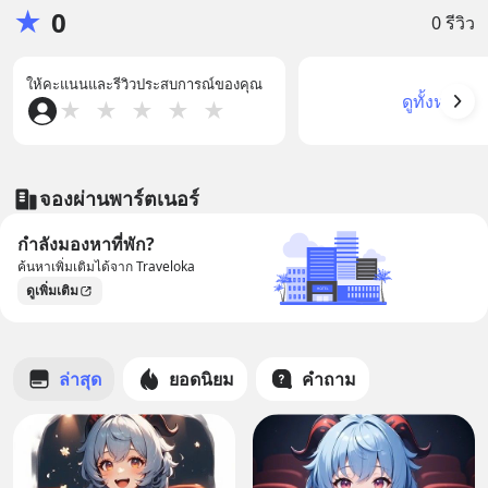
★
0
0 รีวิว
ให้คะแนนและรีวิวประสบการณ์ของคุณ
ดูทั้งหมด
★
★
★
★
★
จองผ่านพาร์ตเนอร์
กำลังมองหาที่พัก?
ค้นหาเพิ่มเติมได้จาก Traveloka
ดูเพิ่มเติม
ล่าสุด
ยอดนิยม
คำถาม