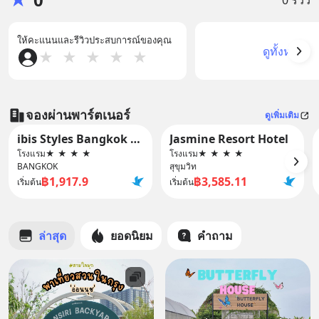
ให้คะแนนและรีวิวประสบการณ์ของคุณ
ดูทั้งหมด
★
★
★
★
★
จองผ่านพาร์ตเนอร์
ดูเพิ่มเติม
ibis Styles Bangkok Sukhumvit Phra Khanong
Jasmine Resort Hotel
โรงแรม
★
★
★
★
โรงแรม
★
★
★
★
BANGKOK
สุขุมวิท
฿1,917.9
฿3,585.11
เริ่มต้น
เริ่มต้น
ล่าสุด
ยอดนิยม
คำถาม