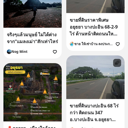
ขายที่ดินราคาพิเศษ
อยุธยา บางปะอิน 68-2-9
ไร่ ด้านหน้าติดถนนใหญ่
จริงๆแล้วมนุษย์ ไม่ได้ต่าง
347 โทร 084-1416555
จาก”แมลงเม่า“สักเท่าไหร่
ขาย ให้เช่าบ้าน ลงประกาศ ที่ดิน คอนโด อาคารพาณิชย์
Nog Mint
ขายที่ดินบางปะอิน 68 ไร่
กว่า ติดถนน 347
อ.บางปะอิน จ.อยุธยา
โทร.084-1416555