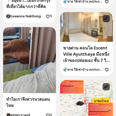
📍อยุธยา…เมืองใกล้กรุง
ขาย ให้เช่าบ้าน ลงประกาศ ที่ดิน คอนโด อาคารพาณิชย์
ที่เที่ยวได้มากกว่าที่คิด
1
Suwanna Nakthong
ขายด่วน คอนโด Escent
Ville Ayutthaya มือหนึ่ง
เจ้าของปล่อยเอง ชั้น 7 วิว
ธรรมชาติ โทร 098-295-
ขาย ให้เช่าบ้าน ลงประกาศ ที่ดิน คอนโด อาคารพาณิชย์
3951
ทำไมเราจึงควรนวดแผน
ไทย
2
พชรพร มาพงษ์