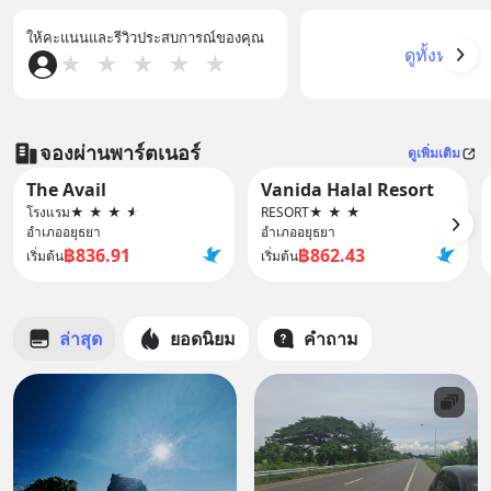
ให้คะแนนและรีวิวประสบการณ์ของคุณ
ดูทั้งหมด
★
★
★
★
★
จองผ่านพาร์ตเนอร์
ดูเพิ่มเติม
The Avail
Vanida Halal Resort
โรงแรม
★
★
★
★
RESORT
★
★
★
อำเภออยุธยา
อำเภออยุธยา
฿836.91
฿862.43
เริ่มต้น
เริ่มต้น
ล่าสุด
ยอดนิยม
คำถาม