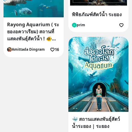
พิพิธภัณฑ์สัตว์น้ำ ระยอง
Rayong Aquarium ( ระ
prim
p
ยองอควาเรียม) สถานที่
แสดงพันธุ์สัตว์น้ำ ! 🐠🐋
🐢
16
Amittada Dingram
🐳 สถานแสดงพันธุ์สัตว์
น้ำระยอง | ระยอง