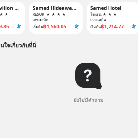
Samed Pavilion Resort
Samed Hideaway Resort
Samed Hotel
★
★
RESORT
★
★
★
★
โรงแรม
★
★
★
เกาะเสม็ด
เกาะเสม็ด
9.85
฿1,560.05
฿1,214.77
เริ่มต้น
เริ่มต้น
นใจเกี่ยวกับที่นี่
ยังไม่มีคำถาม