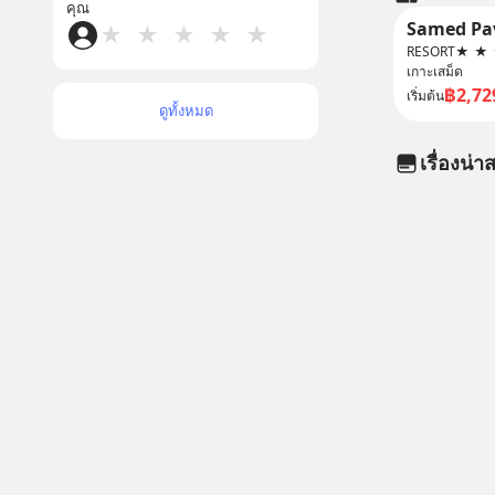
คุณ
★
★
★
★
★
RESORT
★
★
เกาะเสม็ด
฿2,72
เริ่มต้น
ดูทั้งหมด
เรื่องน่าส