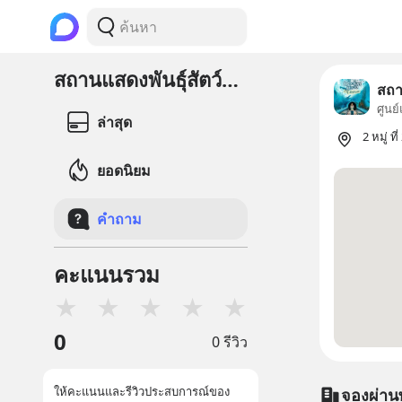
สถานแสดงพันธุ์สัตว์น้ำระยอง
สถา
ศูนย์
ล่าสุด
2 หมู่ 
ยอดนิยม
คำถาม
คะแนนรวม
★
★
★
★
★
0
0 รีวิว
ให้คะแนนและรีวิวประสบการณ์ของ
จองผ่าน