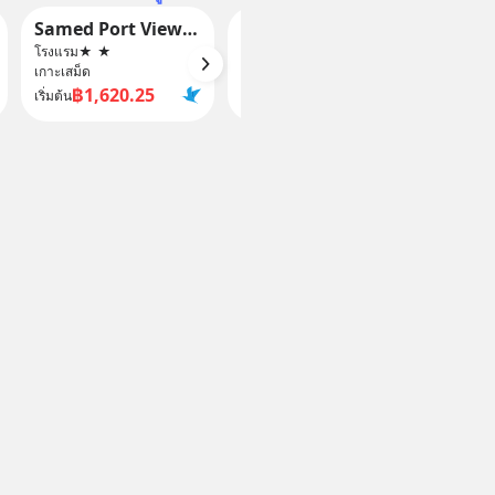
Samed Port View Hotel
Le Vimarn Cottages & Spa
โรงแรม
★
★
โรงแรม
★
★
★
★
★
เกาะเสม็ด
เกาะเสม็ด
฿1,620.25
฿11,589.44
เริ่มต้น
เริ่มต้น