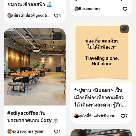
ชมกระเช้าลอยฟ้า 🚠
ใจ จัง
Busanonine
4
เที่ยวได้เที่ยวดี goodtimetrip
*•ปูซาน <Busan> เป็น
เมืองที่ท่องเที่ยวคนเดียว
ได้ เดินทางสะดวก รู้สึก
ปลอดภัย
#ediyacoffee กับ
7
อะไรที่ทำแล้ว❤️มีความสุข❤️ก็ทำไป
บรรยากาศแบบ Cozy ☕️
1
extraordinarysom