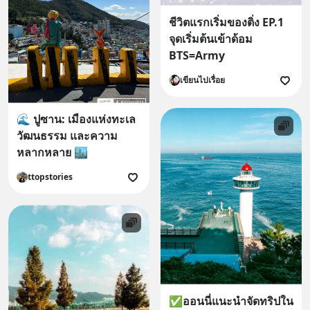
ชีวิตแรกเริ่มของติ่ง EP.1
จุดเริ่มต้นเข้าด้อม
BTS=Army
เขียนไปเรื่อย
🌊 ปูซาน: เมืองแห่งทะเล
วัฒนธรรม และความ
หลากหลาย 🏙️
ttopstories
✅️ออนนี่แนะนำจัดทริปใน