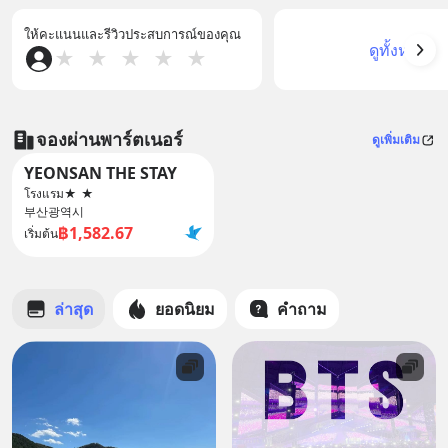
ให้คะแนนและรีวิวประสบการณ์ของคุณ
ดูทั้งหมด
★
★
★
★
★
จองผ่านพาร์ตเนอร์
ดูเพิ่มเติม
YEONSAN THE STAY
โรงแรม
★
★
부산광역시
฿1,582.67
เริ่มต้น
ล่าสุด
ยอดนิยม
คำถาม