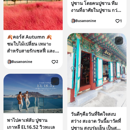
ปูซาน โดยคนปูซาน ทีม
งานที่อาศัยในปูซาน กว่า
9 ปี
1
Busanonine
🍂คอร์ส Autumn 🍂
ชมใบไม้เปลี่ยน เหมาะ
สำหรับสายรักเซลฟี่ และ
สายธรรมชาติ
2
Busanonine
วันดีๆคือวันที่จิตใจสงบ
พาไปคาเฟ่ลับ ปูซาน
สว่าง สะอาด วันนี้มาวัดที่
เกาหลี EL16.52 วิวทะเล
ปูซาน สงบร่มเย็น เป็นสุข