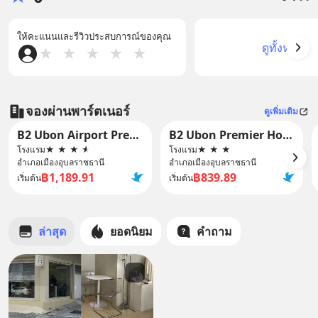
ให้คะแนนและรีวิวประสบการณ์ของคุณ
ดูทั้งหมด
★
★
★
★
★
จองผ่านพาร์ตเนอร์
ดูเพิ่มเติม
B2 Ubon Airport Premier Hotel
B2 Ubon Premier Hotel
โรงแรม
★
★
★
★
โรงแรม
★
★
★
อำเภอเมืองอุบลราชธานี
อำเภอเมืองอุบลราชธานี
฿1,189.91
฿839.89
เริ่มต้น
เริ่มต้น
ล่าสุด
ยอดนิยม
คำถาม