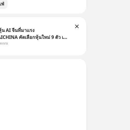
ฟ่
้น AI จีนที่มาแรง
HINA คัดเลือกหุ้นใหม่ 9 ตัว เข้า
ุนแมน
ครอบคลุมทั้งซัปพลายเชน AI จีน
รมเนียมซื้อ | ยอด 2 ล้านบาทขึ้น
ธรร