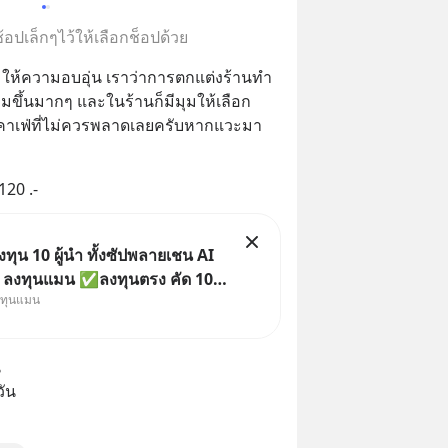
อปเล็กๆไว้ให้เลือกช็อปด้วย
 ให้ความอบอุ่น เราว่าการตกแต่งร้านทำ
่มขึ้นมากๆ และในร้านก็มีมุมให้เลือก
ีกคาเฟ่ที่ไม่ควรพลาดเลยครับหากแวะมา
120 .-
ุน 10 ผู้นำ ทั้งซัปพลายเชน AI
ย ลงทุนแมน ✅ลงทุนตรง คัด 10
งทุนแมน
น ๆ ในธีม AI จีน ✅คัดเลือกหุ้น
ัว เข้ากองทุน ✅ร่วมเป็นเจ้าของ
 จีน ตั้งแต่โรงงานผลิตชิป หน่วย
ี
 โมเดล
วัน