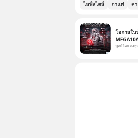
ไลฟ์สไตล์
กาแฟ
คาเ
โอกาสในหุ
MEGA10AIC
บูสต์โดย ลงท
กองทุน.. 
พิเศษ ช่วง 3 - 19 ส.ค. 69 มีโปรโมชัน ลด
50% ค่าธร
ไป ฟรีค่า