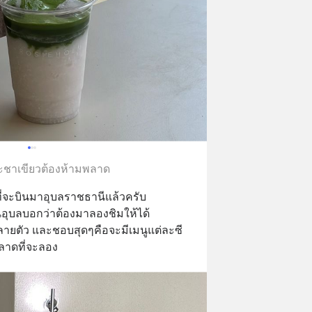
ะชาเขียวต้องห้ามพลาด
อนที่จะบินมาอุบลราชธานีแล้วครับ
นอุบลบอกว่าต้องมาลองชิมให้ได้
ลายตัว และชอบสุดๆคือจะมีเมนูแต่ละซี
พลาดที่จะลอง