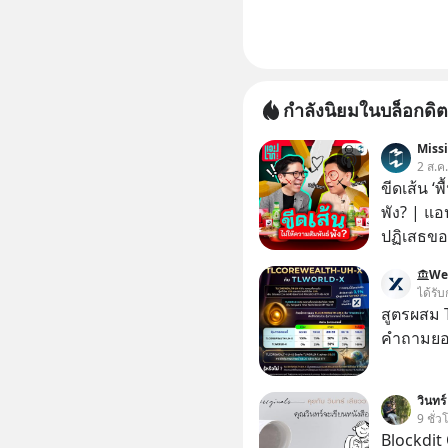
กำลังนิยมในบล็อกดิต
Miss
2 ส.ค
ขีดเส้น ‘พ
พัง? | แอ
ปฏิเสธของ
ตั้งกำแพง
We
ไม่เคยปฏิ
ได้รับ
‘สร้างขอบเ
สูตรผสม
รอยร้าวในคว
คำถามยอด
แอปเท๋ Di
รวิศ หาญอ
วินทร์
สวัสดิ์ จ
9 ชั่ว
รักษาใจข
Blockdit 