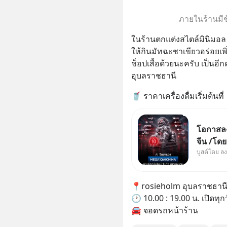
ภายในร้านมีช้
ในร้านตกแต่งสไตล์มินิมอล
ให้กินมัทฉะชาเขียวอร่อยเพิ
ช็อปเสื้อด้วยนะครับ เป็นอ
อุบลราชธานี
🥤 ราคาเครื่องดื่มเริ่มต้นที่ 
โอกาสลงท
จีน /โด
บูสต์โดย ล
ผู้นำเน้
ใหม่ 9 ต
ผู้นำ AI
📍rosieholm อุบลราชธาน
ความจำ
🕑 10.00 : 19.00 น. เปิดทุก
🚘 จอดรถหน้าร้าน