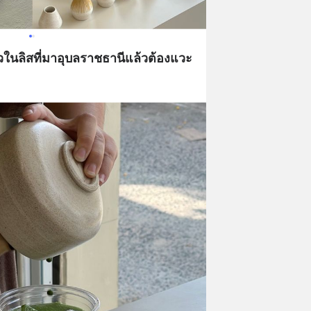
วในลิสที่มาอุบลราชธานีแล้วต้องแวะ