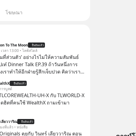
โฆษณา
ion To The Moon
ยืนยันแล้ว
. เวลา 13:00 • ไลฟ์สไตล์
ื้นที่ส่วนตัว’ อย่างไรไม่ให้ความสัมพันธ์
ปเท๋ Dinner Talk EP.39 ถ้าวันหนึ่งการ
เราทำให้อีกฝ่ายรู้สึกเจ็บปวด คิดว่าเรา
ใส่และมองว่าเราเห็นแก่ตัวทั้งที่เราเองก็
althX
ยืนยันแล้ว
เสธใครอย่างนี้มาก่อน แต่พอตั้งใจจะ
การบูสต์
ขต’ เพื่อตัวเองดูสักครั้ง กลับทำให้เกิด
 TLCOREWEALTH-UH-X กับ TLWORLD-X
ามสัมพันธ์เสียอย่างนั้น โดยรายการ
ฮิตที่คนใช้ WealthX ถามเข้ามา
nner Talk ในวันนี้โฮสต์ทั้ง 2 ท่าน แทป-
ุตสาหะ และ เอ๋ นิ้วกลม-สราวุธ เฮ้ง
 เลียววาริณ
ะพาทุกคนไปสำรวจวิธีสร้างขอบเขตเพื่อ
ยืนยันแล้ว
โมงที่แล้ว • หนังสือ
องตัวเองและรักษาความสัมพันธ์ของคน
Originals คุยกับ วินทร์ เลียววาริณ ตอน