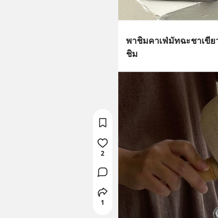
พาชิมคาเฟ่มัทฉะชาเขีย
ชิม
2
1