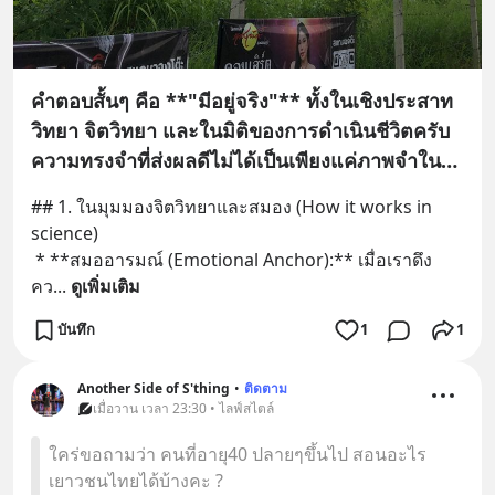
คำตอบสั้นๆ คือ **"มีอยู่จริง"** ทั้งในเชิงประสาท
วิทยา จิตวิทยา และในมิติของการดำเนินชีวิตครับ
ความทรงจำที่ส่งผลดีไม่ได้เป็นเพียงแค่ภาพจำใน
อดีต แต่ทำงานเป็นกลไกสำคัญในการดูแลจิตใจ
## 1. ในมุมมองจิตวิทยาและสมอง (How it works in 
ของเราในปัจจุบัน
science)
 * **สมออารมณ์ (Emotional Anchor):** เมื่อเราดึง
คว
... 
ดูเพิ่มเติม
บันทึก
1
1
Another Side of S'thing
•
ติดตาม
เมื่อวาน เวลา 23:30 • ไลฟ์สไตล์
ใคร่ขอถามว่า คนที่อายุ40 ปลายๆขึ้นไป สอนอะไร
เยาวชนไทยได้บ้างคะ ?