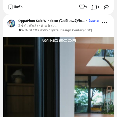
บันทึก
1
1
OppaPhon-Sale Windecor (โอปป้าภณมุ้งจีบหมื่นล้าน)
•
ติดตาม
5 ชั่วโมงที่แล้ว • บ้าน & สวน
WINDECOR สาขา Crystal Design Center (CDC)