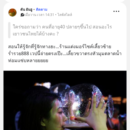
ตัน ยันฮู
•
ติดตาม
เมื่อวาน เวลา 14:31 • ไลฟ์สไตล์
ใคร่ขอถามว่า คนที่อายุ40 ปลายๆขึ้นไป สอนอะไร
เยาวชนไทยได้บ้างคะ ?
สอนให้รู้จักที่รู้จักทางฮะ...ร้านแต่งมอร์ไซค์เลี้ยวซ้าย 
ร่ำรวย888 เวปนี้จ่ายตรงเป๊ะ...เลี้ยวขวาตรงหัวมุมตลาดน้ำ
ท่อมแซ่บหลายยยยย