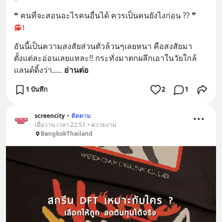
❝ คนที่จะสอนอะไรคนอื่นได้ ควรเป็นคนยังไงก่อน ?? ❞
1
อันนี้เป็นความสงสัยส่วนตัวล้วนๆเลยหนา คือสงสัยมา
ตั้งแต่ละอ่อนเลยแหละ!! กระทั่งมาตกผลึกเอาในวัยใกล้
แลนด์ดิ้งว่า..
... 
อ่านต่อ
1 บันทึก
2
1
screencity
•
ติดตาม
เมื่อวาน เวลา 22:51 • ความงาม
BangkokThailand