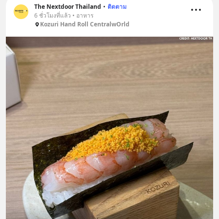
The Nextdoor Thailand
•
ติดตาม
6 ชั่วโมงที่แล้ว • อาหาร
Kozuri Hand Roll CentralwOrld