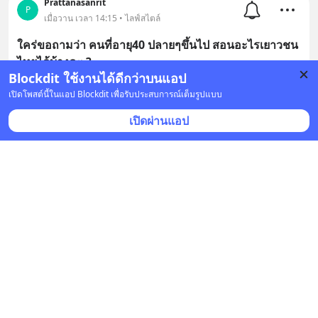
Prattanasanrit
P
เมื่อวาน เวลา 14:15 • ไลฟ์สไตล์
ใคร่ขอถามว่า คนที่อายุ40 ปลายๆขึ้นไป สอนอะไรเยาวชน
ไทยได้บ้างคะ ?
Blockdit ใช้งานได้ดีกว่าบนแอป
5 คำตอบ
เปิดโพสต์นี้ในแอป Blockdit เพื่อรับประสบการณ์เต็มรูปแบบ
เปิดผ่านแอป
Gman7
•
ติดตาม
G
เมื่อวาน เวลา 14:11 • ไลฟ์สไตล์