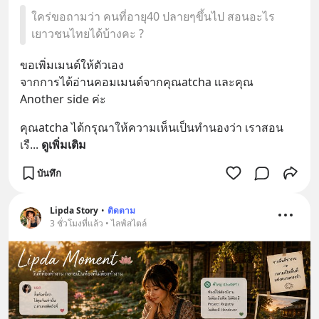
ใคร่ขอถามว่า คนที่อายุ40 ปลายๆขึ้นไป สอนอะไร
เยาวชนไทยได้บ้างคะ ?
ขอเพิ่มเมนต์ให้ตัวเอง 
จากการได้อ่านคอมเมนต์จากคุณatcha เเละคุณ 
Another side ค่ะ
คุณatcha ได้กรุณาให้ความเห็นเป็นทำนองว่า เราสอน
เรื
... 
ดูเพิ่มเติม
บันทึก
Lipda Story
•
ติดตาม
3 ชั่วโมงที่แล้ว • ไลฟ์สไตล์