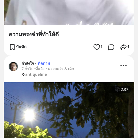
ความทรงจำที่ทำให้ดี
บันทึก
1
1
กำลังใจ
•
ติดตาม
7 ชั่วโมงที่แล้ว • ครอบครัว & เด็ก
antiqueline
2:37