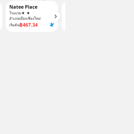
Natee Place
Locals Chiang Mai Central Airport Plaza
CHAN
โรงแรม
★
★
อพาร์ตเมนต์
★
★
★
★
อพาร์ตเ
อำเภอเมืองเชียงใหม่
อำเภอเมืองเชียงใหม่
อำเภอเม
฿467.34
฿1,058.65
฿
เริ่มต้น
เริ่มต้น
เริ่มต้น