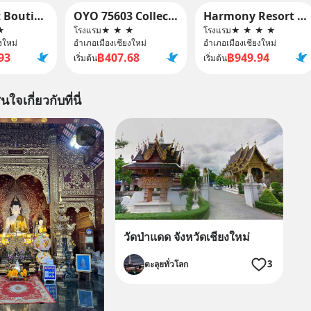
B2 Airport Boutique & Budget Hotel
OYO 75603 Collection O Mahidol Road
Harmony Resort Hotel
★
โรงแรม
★
★
★
โรงแรม
★
★
★
★
งใหม่
อำเภอเมืองเชียงใหม่
อำเภอเมืองเชียงใหม่
93
฿407.68
฿949.94
เริ่มต้น
เริ่มต้น
นใจเกี่ยวกับที่นี่
วัดป่าแดด จังหวัดเชียงใหม่
3
ตะลุยทั่วโลก