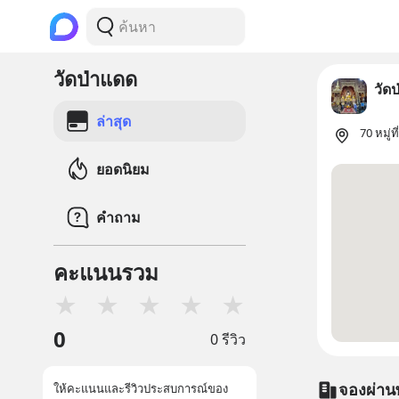
วัดป่าแดด
วัด
ล่าสุด
70 หมู่
ยอดนิยม
คำถาม
คะแนนรวม
★
★
★
★
★
0
0 รีวิว
จองผ่าน
ให้คะแนนและรีวิวประสบการณ์ของ