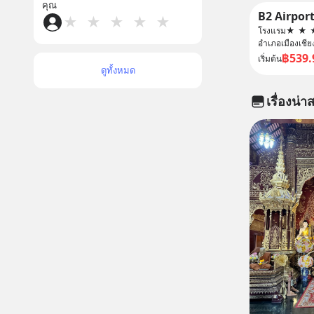
คุณ
★
★
★
★
★
โรงแรม
★
★
อำเภอเมืองเชีย
฿539.
เริ่มต้น
ดูทั้งหมด
เรื่องน่าส