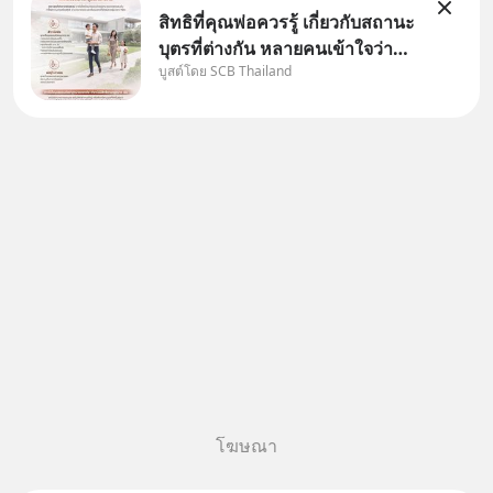
สิทธิที่คุณพ่อควรรู้ เกี่ยวกับสถานะ
บุตรที่ต่างกัน หลายคนเข้าใจว่า
บูสต์โดย SCB Thailand
"เมื่อเป็นลูกของพ่อและแม่ ก็ย่อม
เป็นบุตรชอบด้วยกฎหมายของทั้ง
สองฝ่าย" แต่ในความเป็นจริง
กฎหมายไทยไม่ได้กำหนดไว้แบบ
นั้น
โฆษณา