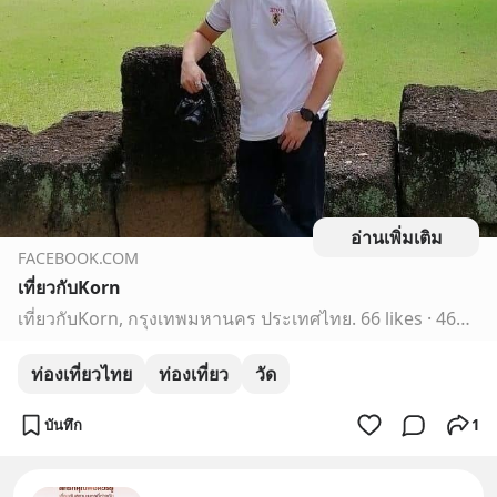
อ่านเพิ่มเติม
FACEBOOK.COM
เที่ยวกับKorn
เที่ยวกับKorn, กรุงเทพมหานคร ประเทศไทย. 66 likes · 464 talking about this. #ท่องเที่ยว #ไหว้พระ #ทำบุญ #สร้างกุศล #เข้าป่า #ขึ้นเขา #ฯลฯ
ท่องเที่ยวไทย
ท่องเที่ยว
วัด
บันทึก
1