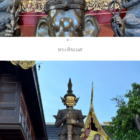
พระพิฆเนศ