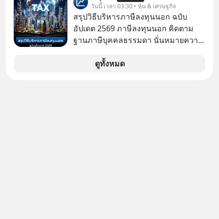
ป๊าผมเห็นโปสเตอร์หนังเรื่องนี้หลาย
วันนี้ เวลา 03:30 • หุ้น & เศรษฐกิจ
เดือนก่อนและอยากดูมาก ด้วยเพราะว่า
สรุปวิธีบริหารภาษีลงทุนนอก ฉบับ
อากงก็มาจากเมืองจีน ป๊าก็พูดแต้จิ๋วได้
อัปเดต 2569 ภาษีลงทุนนอก คิดตาม
มีเรื่องราวมีความผูกพันที่ได้ยินตั้งแต่
ฐานภาษีบุคคลธรรมดา นั่นหมายความ
เด็ก
ว่าถ้าเรามีกำไร 100,000 บาท
ดูทั้งหมด