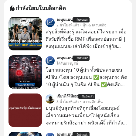
กำลังนิยมในบล็อกดิต
ลงทุนแมน
ยืนยันแล้ว
2 ชั่วโมงที่แล้ว • หุ้น & เศรษฐกิจ
สรุปสิ่งที่ต้องรู้ แต่ไม่ค่อยมีใครบอก เมื่อ
ถึงวัยที่เริ่มซื้อ RMF เพื่อลดหย่อนภาษี |
ลงทุนแมนจะเล่าให้ฟัง เมื่อเข้าสู่วัย
ทำงานและเริ่มมีรายได้ถึงเกณฑ์เสีย
ลงทุนแมน
ยืนยันแล้ว
ภาษี หลายคนมักได้รับคำแนะนำให้
ได้รับการบูสต์
ลงทุนใน RMF เพราะนอกจากจะช่วยลด
โอกาสลงทุน 10 ผู้นำ ทั้งซัปพลายเชน
หย่อนภาษีได้แล้ว ยังเป็นโอกาสในการ
AI จีน /โดย ลงทุนแมน ✅ลงทุนตรง คัด
สร้างความมั่งคั่งระยะยาว แต่น้อยคน
10 ผู้นำเน้น ๆ ในธีม AI จีน ✅คัดเลือก
นักที่จะลงลึกว่า ถ้าลงทุนใน RMF ควรรู้
หุ้นใหม่ 9 ตัว เข้ากองทุน ✅ร่วมเป็น
เขียนไว้ให้เธอ
อะไรบ้าง ควรดู ตรงไหน ทำอย่างไร ถึง
ยืนยันแล้ว
เจ้าของผู้นำ AI จีน ตั้งแต่โรงงานผลิตชิป
8 ชั่วโมงที่แล้ว • ความคิดเห็น
จะดีกับเรา แล้วเราควรรู้ข้อมูลอะไร
หน่วยความจำ โมเดล AI ยันหุ่นยนต์
มนุษย์รุ่นสุดท้ายที่ถูกเลี้ยงโดยมนุษย์
เกี่ยวกับ RMF บ้าง เพื่อให้นำไปใช้ต่อได้
✅ได้การรับยกเว้นภาษี Capital Gain
เมื่อวานผมชวนเพื่อนๆไปดูหนังเรื่อง
จริง ๆ ลงทุนแมนจะเล่าให้ฟัง
ตามกฎหมายภาษีของประเทศไทย
จดหมายรักถึงอาม่า หนังแต้จิ๋วที่กำลัง
โด่งดังทั่วโลกอยู่ในตอนนี้ เหตุเกิดจาก
ลงทุนแมน
ยืนยันแล้ว