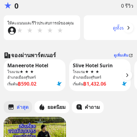
★
0
0 รีวิว
ให้คะแนนและรีวิวประสบการณ์ของคุณ
ดูทั้งหมด
★
★
★
★
★
จองผ่านพาร์ตเนอร์
ดูเพิ่มเติม
Maneerote Hotel
Slive Hotel Surin
โรงแรม
★
★
★
โรงแรม
★
★
★
อำเภอเมืองสุรินทร์
อำเภอเมืองสุรินทร์
฿590.02
฿1,432.06
เริ่มต้น
เริ่มต้น
ล่าสุด
ยอดนิยม
คำถาม