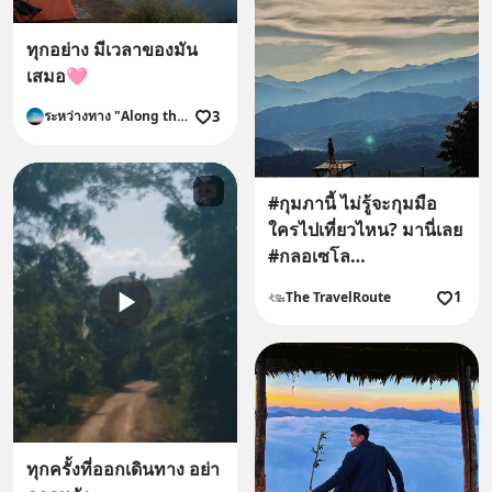
ทุกอย่าง มีเวลาของมัน
เสมอ🩷
3
ระหว่างทาง "Along the way."
#กุมภานี้ ไม่รู้จะกุมมือ
ใครไปเที่ยวไหน? มานี่เลย
#กลอเซโล
#แม่ฮ่องสอน❗️❗️
1
The TravelRoute
ทุกครั้งที่ออกเดินทาง อย่า