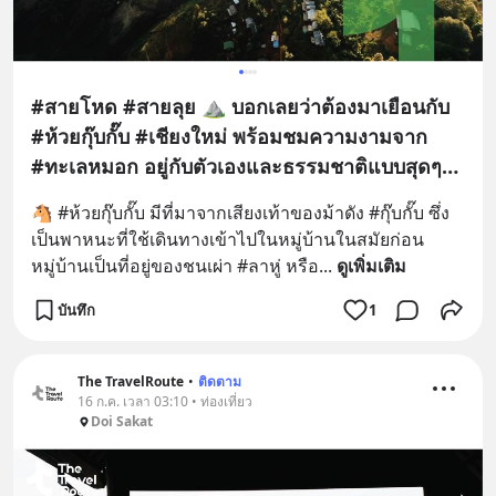
#สายโหด #สายลุย ⛰️ บอกเลยว่าต้องมาเยือนกับ
#ห้วยกุ๊บกั๊บ #เชียงใหม่ พร้อมชมความงามจาก
#ทะเลหมอก อยู่กับตัวเองและธรรมชาติแบบสุดๆ
ครับ 💚 แล้ว #ห้วยกุ๊บกั๊บ คืออะไร : ) มาดูกัน
🐴 #ห้วยกุ๊บกั๊บ มีที่มาจากเสียงเท้าของม้าดัง #กุ๊บกั๊บ ซึ่ง
เป็นพาหนะที่ใช้เดินทางเข้าไปในหมู่บ้านในสมัยก่อน 
หมู่บ้านเป็นที่อยู่ของชนเผ่า #ลาหู่ หรือ
... 
ดูเพิ่มเติม
บันทึก
1
The TravelRoute
•
ติดตาม
16 ก.ค. เวลา 03:10 • ท่องเที่ยว
Doi Sakat