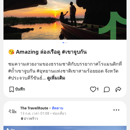
😘 Amazing ล่องเรือดู #เขาจูบกัน
ชมความสวยงามของธรรมชาติกับบรรยากาศโรแมนติกที่ 
#ถ้ำเขาจูบกัน #อุทยานแห่งชาติเขาสามร้อยยอด จังหวัด 
#ประจวบคีรีขันธ์
... 
ดูเพิ่มเติม
บันทึก
1
The TravelRoute
•
ติดตาม
13 ก.ค. เวลา 01:08 • ท่องเที่ยว
อ่าวพร้าว