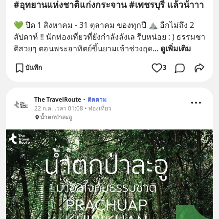
#อุทยานแห่งชาติแก่งกระจาน #เพชรบุรี แล้วน้าาา
💚 ปิด 1 สิงหาคม - 31 ตุลาคม ของทุกปี ⛰️ อีกไม่ถึง 2 
สัปดาห์ ‼️ นักท่องเที่ยวที่ยังกำลังลังเล รีบหน่อย : ) ธรรมชา
ติสวยๆ ตอนพระอาทิตย์ขึ้นยามเช้าช่วงฤด
... 
ดูเพิ่มเติม
บันทึก
3
The TravelRoute
•
ติดตาม
22 ก.ค. เวลา 01:08 • ท่องเที่ยว
น้ำตกป่าละอู