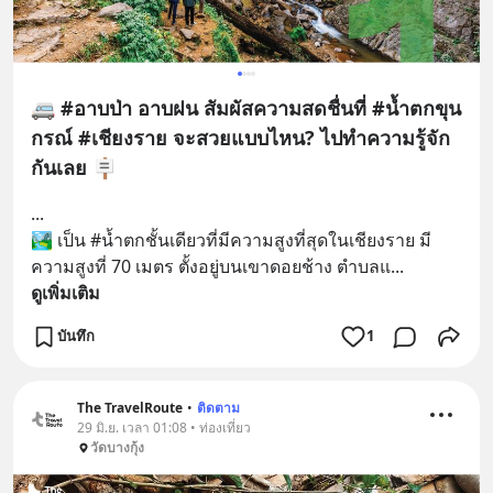
🚐 #อาบป่า อาบฝน สัมผัสความสดชื่นที่ #น้ำตกขุน
กรณ์ #เชียงราย จะสวยแบบไหน? ไปทำความรู้จัก
กันเลย 🪧
...
🏞️ เป็น #น้ำตกชั้นเดียวที่มีความสูงที่สุดในเชียงราย มี
ความสูงที่ 70 เมตร ตั้งอยู่บนเขาดอยช้าง ตำบลแ
... 
ดูเพิ่มเติม
บันทึก
1
The TravelRoute
•
ติดตาม
29 มิ.ย. เวลา 01:08 • ท่องเที่ยว
วัดบางกุ้ง