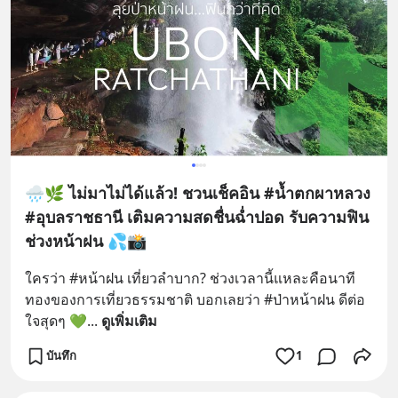
🌧️🌿 ไม่มาไม่ได้แล้ว! ชวนเช็คอิน #น้ำตกผาหลวง
#อุบลราชธานี เติมความสดชื่นฉ่ำปอด รับความฟิน
ช่วงหน้าฝน 💦📸
​ใครว่า #หน้าฝน เที่ยวลำบาก? ช่วงเวลานี้แหละคือนาที
ทองของการเที่ยวธรรมชาติ บอกเลยว่า #ป่าหน้าฝน ดีต่อ
ใจสุดๆ 💚
... 
ดูเพิ่มเติม
บันทึก
1