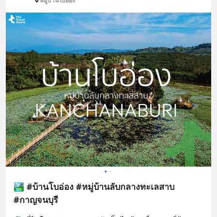
หมู่บ้านโบอ่อง
🏞️ #บ้านโบอ่อง #หมู่บ้านลับกลางทะเลสาบ
#กาญจนบุรี