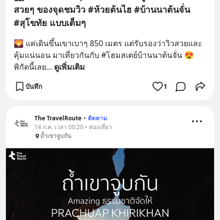
สวยๆ ของจุดชมวิว #ห้วยต้นไฮ #บ้านนาต้นจั่น
#สุโขทัย แบบเต็มๆ
🌄 แค่เดินขึ้นเขาเบาๆ 850 เมตร แต่รับรองว่าวิวสวยและ
คุ้มแน่นอน มาเที่ยวกันกับ #โฮมสเตย์บ้านนาต้นจั่น 😍 
พิกัดนี้เลย
... 
ดูเพิ่มเติม
บันทึก
1
The TravelRoute
•
ติดตาม
14 ก.ค. เวลา 00:20 • ท่องเที่ยว
ถ้ำเขาจูบกัน