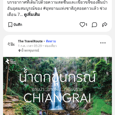
บรรยากาศที่เต็มไปด้วยความสดชื่นและเขียวขจีของฝืนป่า
อันอุดมสมบูรณ์ของ #อุทยานแห่งชาติภูสอยดาวแล้ว ช่วง
เดือน 7
... 
ดูเพิ่มเติม
บันทึก
1
The TravelRoute
•
ติดตาม
1 ก.ค. เวลา 05:29 • ท่องเที่ยว
น้ำตกขุนกรณ์