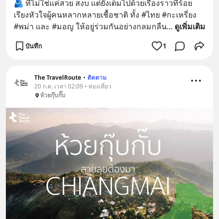
🫂 ที่ไม่ใช่แค่สวย สงบ แต่ยังเต็มไปด้วยเรื่องราวที่ร้อย
เรียงหัวใจผู้คนหลากหลายเชื้อชาติ ทั้ง #ไทย #กะเหรี่ยง 
#พม่า และ #มอญ ให้อยู่ร่วมกันอย่างกลมกลืน
... 
ดูเพิ่มเติม
บันทึก
1
The TravelRoute
•
ติดตาม
20 ก.ค. เวลา 02:09 • ท่องเที่ยว
ห้วยกุ๊บกั๊บ