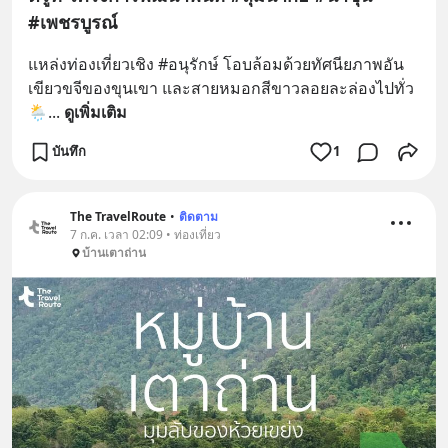
#เพชรบูรณ์
แหล่งท่องเที่ยวเชิง #อนุรักษ์ โอบล้อมด้วยทัศนียภาพอัน
เขียวขจีของขุนเขา และสายหมอกสีขาวลอยละล่องไปทั่ว 
🌦
... 
ดูเพิ่มเติม
บันทึก
1
The TravelRoute
•
ติดตาม
7 ก.ค. เวลา 02:09 • ท่องเที่ยว
บ้านเตาถ่าน