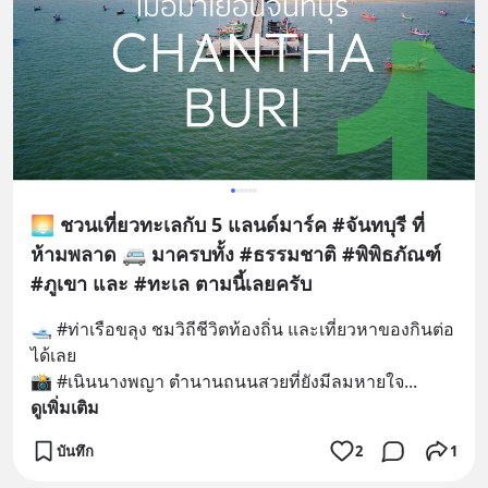
🌅 ชวนเที่ยวทะเลกับ 5 แลนด์มาร์ค #จันทบุรี ที่
ห้ามพลาด 🚐 มาครบทั้ง #ธรรมชาติ #พิพิธภัณฑ์
#ภูเขา และ #ทะเล ตามนี้เลยครับ
🛥️ #ท่าเรือขลุง ชมวิถีชีวิตท้องถิ่น และเที่ยวหาของกินต่อ
ได้เลย
📸 #เนินนางพญา ตำนานถนนสวยที่ยังมีลมหายใจ
... 
ดูเพิ่มเติม
บันทึก
2
1