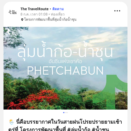
The TravelRoute
•
ติดตาม
8 ก.ค. เวลา 01:08 • ท่องเที่ยว
โครงการพัฒนาพื้นที่ลุ่มน้ำก้อน้ำชุน
🌦 นี่คือบรรยากาศในวันสายฝนโปรยปรายยามเช้า
ตรู่ที่ โครงการพัฒนาพื้นที่ #ลุ่มน้ำก้อ #น้ำชุน