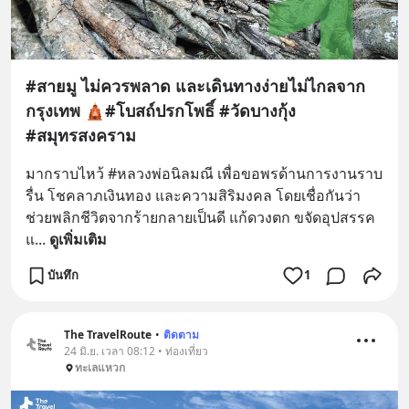
#สายมู ไม่ควรพลาด และเดินทางง่ายไม่ไกลจาก
กรุงเทพ 🛕#โบสถ์ปรกโพธิ์ #วัดบางกุ้ง
#สมุทรสงคราม
มากราบไหว้ #หลวงพ่อนิลมณี เพื่อขอพรด้านการงานราบ
รื่น โชคลาภเงินทอง และความสิริมงคล โดยเชื่อกันว่า
ช่วยพลิกชีวิตจากร้ายกลายเป็นดี แก้ดวงตก ขจัดอุปสรรค 
แ
... 
ดูเพิ่มเติม
บันทึก
1
The TravelRoute
•
ติดตาม
24 มิ.ย. เวลา 08:12 • ท่องเที่ยว
ทะเลแหวก