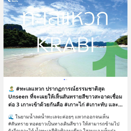
🏝️ #ทะเลแหวก ปรากฏการณ์ธรรมชาติสุด
Unseen ที่จะเผยให้เห็นสันทรายสีขาวสะอาดเชื่อม
ต่อ 3 เกาะเข้าด้วยกันคือ #เกาะไก่ #เกาะทับ และ
#เกาะหม้อ #กระบี่
🌊 ในยามน้ำลดน้ำทะเลจะค่อยๆ แหวกออกจนเห็น 
#สันทราย ทอดยาวเป็นทางเดินสีขาว ให้สามารถข้ามไป
ยังอีกเกาะได้ น้ำทะเลสีฟ้าฟ้าอมเขียว ใสจนมองเห็นฝูง