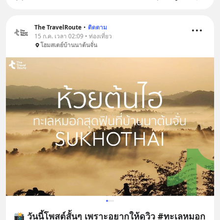
The TravelRoute
•
ติดตาม
15 ก.ค. เวลา 02:09 • ท่องเที่ยว
โฮมสเตย์บ้านนาต้นจั่น
📸 วันนี้โพสต์สั้นๆ เพราะอยากให้ดูวิว #ทะเลหมอก