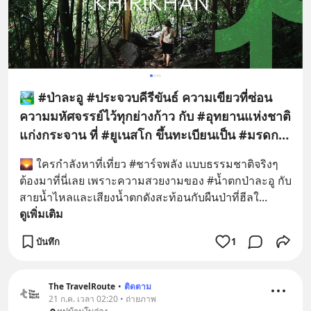
🏞️ #ป่าละอู #ประจวบคีรีขันธ์ ความเขียวที่ซ่อน
ความมหัศจรรย์ไว้ทุกย่างก้าว กับ #อุทยานแห่งชาติ
แก่งกระจาน ที่ #ยูเนสโก ขึ้นทะเบียนเป็น #มรดก
โลกทางธรรมชาติ
🌄 ใครกำลังหาที่เที่ยว #ชาร์จพลัง แบบธรรมชาติจริงๆ 
ต้องมาที่นี่เลย เพราะความสวยงามของ #น้ำตกป่าละอู กับ
สายน้ำไหลและเสียงน้ำตกดังสะท้อนกับผืนป่าที่ฮีลใ
... 
ดูเพิ่มเติม
บันทึก
1
The TravelRoute
•
ติดตาม
21 ก.ค. เวลา 02:20 • ถ่ายภาพ