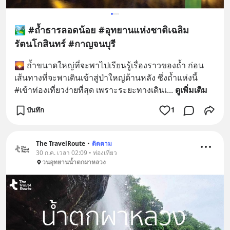
🏞️ #ถ้ำธารลอดน้อย #อุทยานแห่งชาติเฉลิม
รัตนโกสินทร์ #กาญจนบุรี
🌄 ถ้ำขนาดใหญ่ที่จะพาไปเรียนรู้เรื่องราวของถ้ำ ก่อน
เส้นทางที่จะพาเดินเข้าสู่ป่าใหญ่ด้านหลัง ซึ่งถ้ำแห่งนี้ 
#เข้าท่องเที่ยวง่ายที่สุด เพราะระยะทางเดินเ
... 
ดูเพิ่มเติม
บันทึก
1
The TravelRoute
•
ติดตาม
30 ก.ค. เวลา 02:09 • ท่องเที่ยว
วนอุทยานน้ำตกผาหลวง