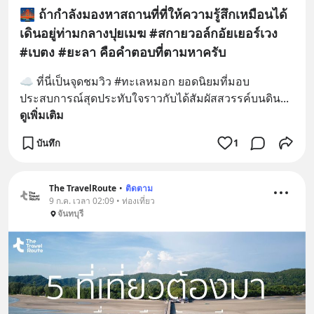
🌉 ถ้ากำลังมองหาสถานที่ที่ให้ความรู้สึกเหมือนได้
เดินอยู่ท่ามกลางปุยเมฆ #สกายวอล์กอัยเยอร์เวง
#เบตง #ยะลา คือคำตอบที่ตามหาครับ
☁️ ที่นี่เป็นจุดชมวิว #ทะเลหมอก ยอดนิยมที่มอบ
ประสบการณ์สุดประทับใจราวกับได้สัมผัสสวรรค์บนดิน
... 
ดูเพิ่มเติม
บันทึก
1
The TravelRoute
•
ติดตาม
9 ก.ค. เวลา 02:09 • ท่องเที่ยว
จันทบุรี