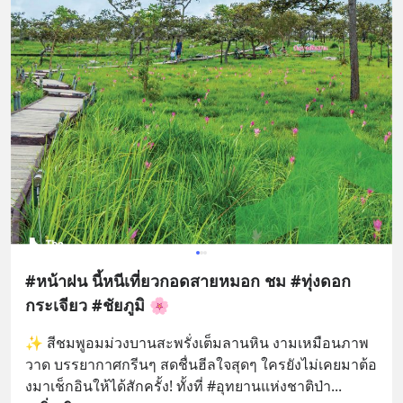
#หน้าฝน นี้หนีเที่ยวกอดสายหมอก ชม #ทุ่งดอก
กระเจียว #ชัยภูมิ 🌸
✨ สีชมพูอมม่วงบานสะพรั่งเต็มลานหิน งามเหมือนภาพ
วาด บรรยากาศกรีนๆ สดชื่นฮีลใจสุดๆ ใครยังไม่เคยมาต้อ
งมาเช็กอินให้ได้สักครั้ง! ทั้งที่ #อุทยานแห่งชาติป่า
... 