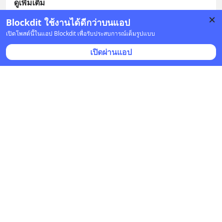
ดูเพิ่มเติม
Blockdit ใช้งานได้ดีกว่าบนแอป
บันทึก
1
เปิดโพสต์นี้ในแอป Blockdit เพื่อรับประสบการณ์เต็มรูปแบบ
เปิดผ่านแอป
The TravelRoute
•
ติดตาม
22 มิ.ย. เวลา 01:08 • ท่องเที่ยว
น้ำตกยูงทอง