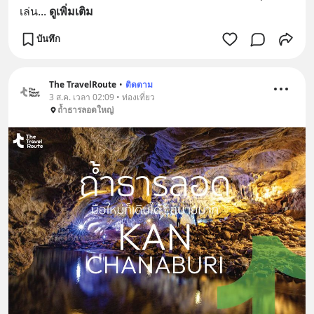
เล่น
... 
ดูเพิ่มเติม
บันทึก
The TravelRoute
•
ติดตาม
3 ส.ค. เวลา 02:09 • ท่องเที่ยว
ถ้ำธารลอดใหญ่