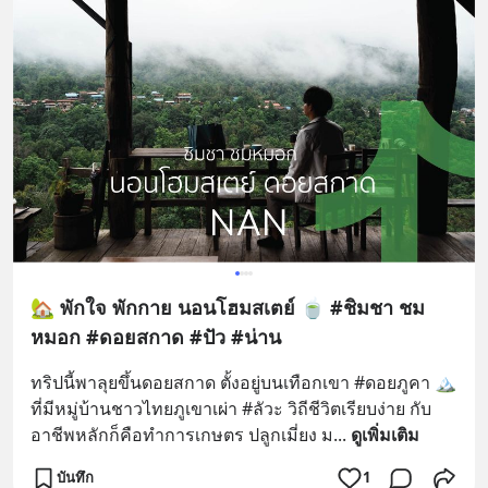
🏡 พักใจ พักกาย นอนโฮมสเตย์ 🍵 #ชิมชา ชม
หมอก #ดอยสกาด #ปัว #น่าน
ทริปนี้พาลุยขึ้นดอยสกาด ตั้งอยู่บนเทือกเขา #ดอยภูคา 🏔️ 
ที่มีหมู่บ้านชาวไทยภูเขาเผ่า #ลัวะ วิถีชีวิตเรียบง่าย กับ
อาชีพหลักก็คือทำการเกษตร ปลูกเมี่ยง ม
... 
ดูเพิ่มเติม
บันทึก
1