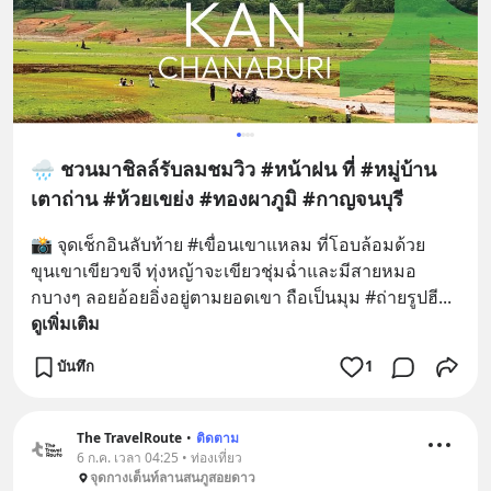
🌧️ ชวนมาชิลล์รับลมชมวิว #หน้าฝน ที่ #หมู่บ้าน
เตาถ่าน #ห้วยเขย่ง #ทองผาภูมิ #กาญจนบุรี
📸 จุดเช็กอินลับท้าย #เขื่อนเขาแหลม ที่โอบล้อมด้วย
ขุนเขาเขียวขจี ทุ่งหญ้าจะเขียวชุ่มฉ่ำและมีสายหมอ
กบางๆ ลอยอ้อยอิ่งอยู่ตามยอดเขา ถือเป็นมุม #ถ่ายรูปฮี
... 
ดูเพิ่มเติม
บันทึก
1
The TravelRoute
•
ติดตาม
6 ก.ค. เวลา 04:25 • ท่องเที่ยว
จุดกางเต็นท์ลานสนภูสอยดาว