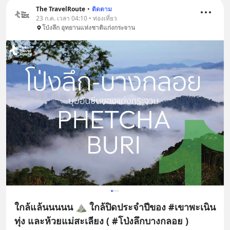
The TravelRoute
•
ติดตาม
23 ก.ค. เวลา 04:10 • ท่องเที่ยว
โป่งลึก อุทยานแห่งชาติแก่งกระจาน
ใกล้แล้นนนนน ⛰️ ใกล้ปิดประจำปีของ #เขาพะเนิน
ทุ่ง และห้วยแม่สะเลียง ( #โป่งลึกบางกลอย )